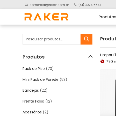
comercial@raker.com.br
(41) 3024 6641
Produto
Produt
Limpar Fi
Produtos
770
Rack de Piso
(73)
Mini Rack de Parede
(53)
Bandejas
(22)
Frente Falsa
(12)
Acessórios
(2)