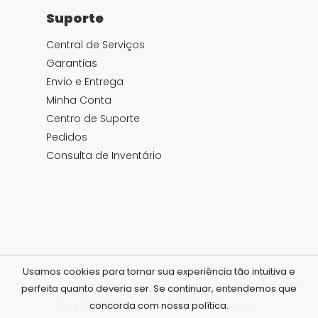
Suporte
Central de Serviços
Garantias
Envio e Entrega
Minha Conta
Centro de Suporte
Pedidos
Consulta de Inventário
Usamos cookies para tornar sua experiência tão intuitiva e
Copyright © 2003-2025 raker.com.br | CNPJ: .690.108/0001-
perfeita quanto deveria ser. Se continuar, entendemos que
77 | RAKER | Todos os direitos reservados.
concorda com nossa política.