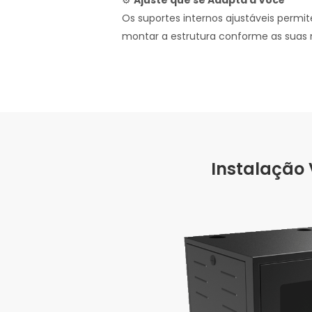
⚙️
Ajuste que se Adapta a Você
Os suportes internos ajustáveis permite
montar a estrutura conforme as suas 
Instalação 