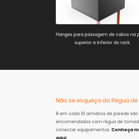
Flanges para passagem de cabos na 
superior e inferior do rack.
Não se esqueça da Régua d
8 em cada 10 armários de parede são
encomendados com régua de tomad
conectar equipamentos.
Conheça ma
aqui
.