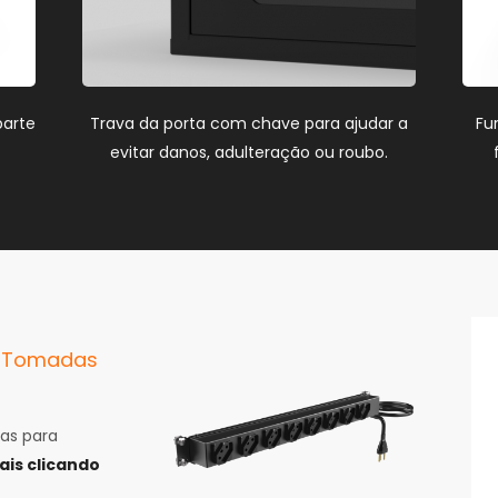
parte
Trava da porta com chave para ajudar a
Fu
evitar danos, adulteração ou roubo.
e Tomadas
as para
is clicando