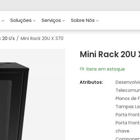
s
Soluções
Serviços
Sobre Nós
 20 U's
Mini Rack 20U X 370
Mini Rack 20U 
itens em estoque
Atributos:
Desenvolv
Telecomun
Planos de F
Tampas Lat
Porta Fron
Porta Fron
chave.
Componente