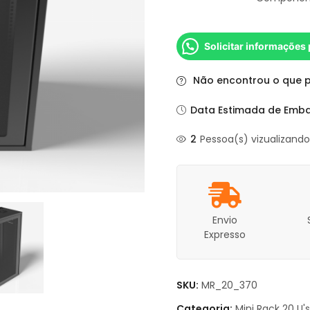
Solicitar informações
Não encontrou o que 
Data Estimada de Emba
2
Pessoa(s) vizualizand
Envio
Expresso
SKU:
MR_20_370
Categoria:
Mini Rack 20 U's