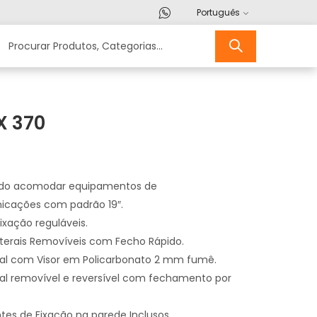
Português
X 370
ido acomodar equipamentos de
icações com padrão 19″.
ixação reguláveis.
erais Removíveis com Fecho Rápido.
tal com Visor em Policarbonato 2 mm fumê.
tal removível e reversível com fechamento por
s de Fixação na parede Inclusos.