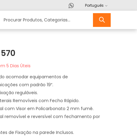
Português
 570
m 5 Dias Úteis
ido acomodar equipamentos de
icações com padrão 19″.
ixação reguláveis.
erais Removíveis com Fecho Rápido.
tal com Visor em Policarbonato 2 mm fumê.
tal removível e reversível com fechamento por
s de Fixação na parede Inclusos.