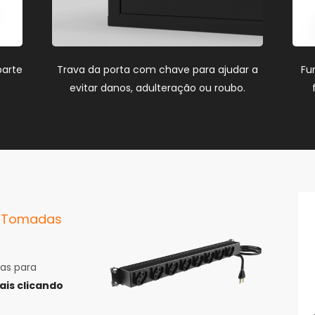
parte
Trava da porta com chave para ajudar a
Fu
evitar danos, adulteração ou roubo.
e Tomadas
as para
is clicando