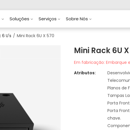
s
Soluções
Serviços
Sobre Nós
 6 U's
Mini Rack 6U X 570
Mini Rack 6U X
Em fabricação: Embarque e
Atributos:
Desenvolv
Telecomun
Planos de F
Tampas Lat
Porta Fron
Porta Fron
chave.
Componente