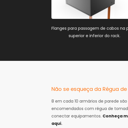
Flanges para passagem de cabos na 
superior e inferior do rack.
Não se esqueça da Régua d
8 em cada 10 armários de parede são
encomendados com régua de tomad
conectar equipamentos.
Conheça ma
aqui
.