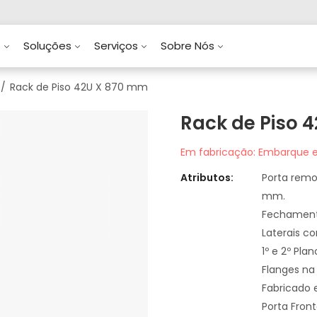
s
Soluções
Serviços
Sobre Nós
Rack de Piso 42U X 870 mm
Rack de Piso 
Em fabricação: Embarque e
Atributos:
Porta remo
mm.
Fechament
Laterais c
1º e 2º Pla
Flanges n
Fabricado 
Porta Fron