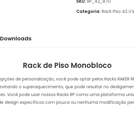
SKU:
RP_42_870
Categoria:
Rack Piso 42 U'
Downloads
Rack de Piso Monobloco
s opções de personalização, você pode optar pelos Racks RAKER 
evitando o superaquecimento, que pode resultar no desligame
res. Você pode usar nossos Racks RP como uma plataforma univer
 de design específicos com pouca ou nenhuma modificação per