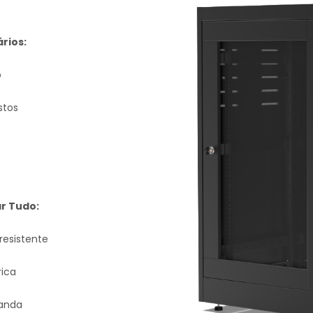
rios:
o
stos
r Tudo:
resistente
rica
anda