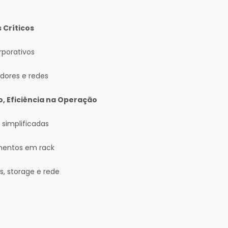
 Críticos
rporativos
idores e redes
o, Eficiência na Operação
implificadas
mentos em rack
, storage e rede