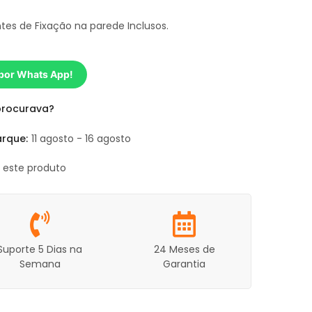
s de Fixação na parede Inclusos.
 por Whats App!
procurava?
rque:
11 agosto - 16 agosto
o este produto
Suporte 5 Dias na
24 Meses de
Semana
Garantia