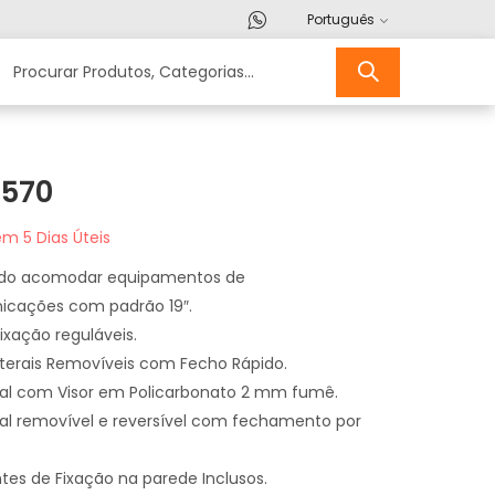
Português
 570
m 5 Dias Úteis
ido acomodar equipamentos de
icações com padrão 19″.
ixação reguláveis.
erais Removíveis com Fecho Rápido.
tal com Visor em Policarbonato 2 mm fumê.
tal removível e reversível com fechamento por
s de Fixação na parede Inclusos.