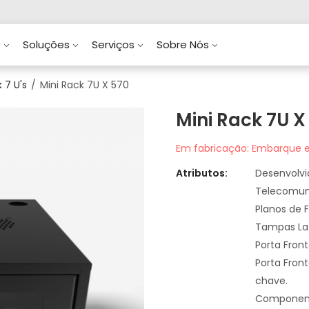
s
Soluções
Serviços
Sobre Nós
 7 U's
Mini Rack 7U X 570
Mini Rack 7U X
Em fabricação: Embarque e
Atributos:
Desenvolv
Telecomun
Planos de F
Tampas Lat
Porta Fron
Porta Fron
chave.
Componente