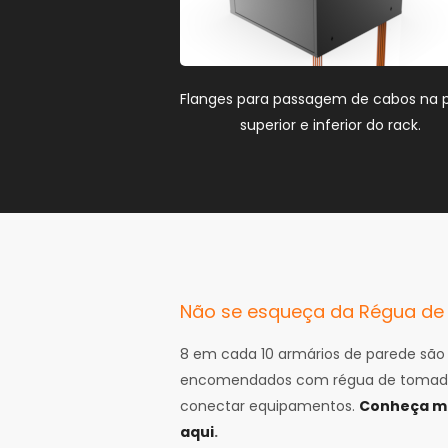
Flanges para passagem de cabos na 
superior e inferior do rack.
Não se esqueça da Régua d
8 em cada 10 armários de parede são
encomendados com régua de tomad
conectar equipamentos.
Conheça ma
aqui
.