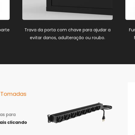
parte
Trava da porta com chave para ajudar a
Fu
evitar danos, adulteração ou roubo.
e Tomadas
as para
is clicando